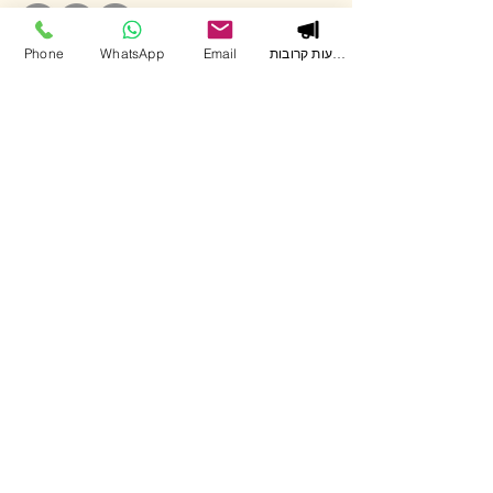
050-4407470
הופעות קרובות
Email
WhatsApp
Phone
ניווט באתר
DJ HIBA
אירועי חברה וארגונים
חתונה אזרחית
מסיבת רווקות
סטנדאפ
ימי הולדת
לוח הופעות
יצירת קשר